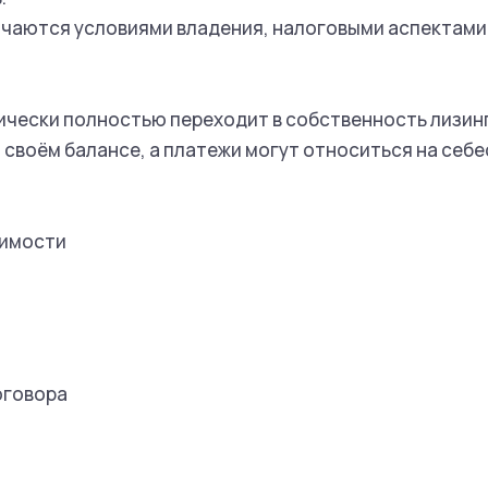
ичаются условиями владения, налоговыми аспектами
тически полностью переходит в собственность лизин
а своём балансе, а платежи могут относиться на се
оимости
договора