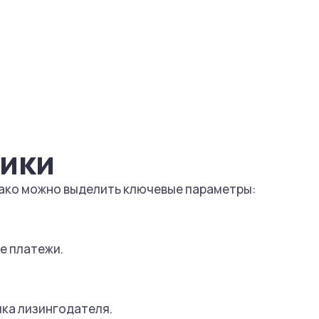
ники
днако можно выделить ключевые параметры:
ые платежи.
тика лизингодателя.