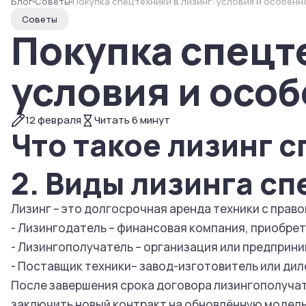
Блог
Советы
Покупка спецтехники в лизинг: условия и особенн
Советы
Покупка спецте
условия и осо
12 февраля
Читать
6
минут
Что такое лизинг 
2. Виды лизинга с
Лизинг – это долгосрочная аренда техники с прав
- Лизингодатель – финансовая компания, приобре
- Лизингополучатель – организация или предприн
- Поставщик техники– завод-изготовитель или диле
После завершения срока договора лизингополучат
заключить новый контракт на обновлённую модель