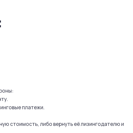
:
роны:
нту.
зинговые платежи.
ную стоимость, либо вернуть её лизингодателю и