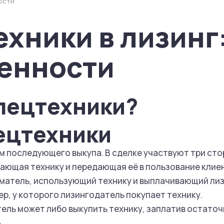
ости
хники в лизинг
бенности
спецтехники?
пецтехники
ом последующего выкупа. В сделке участвуют три сто
тающая технику и передающая её в пользование клие
иматель, использующий технику и выплачивающий ли
р, у которого лизингодатель покупает технику.
ель может либо выкупить технику, заплатив остаточ
.