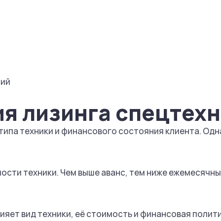
сий
ия лизинга спецтех
, типа техники и финансового состояния клиента. О
мости техники. Чем выше аванс, тем ниже ежемесячн
лияет вид техники, её стоимость и финансовая поли