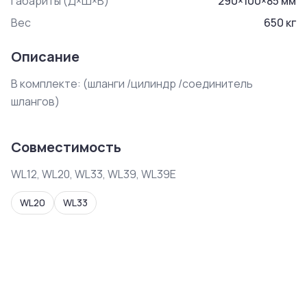
Габариты (Д×Ш×В)
290
×
100
×
85
мм
Вес
650
кг
Описание
В комплекте: (шланги /цилиндр /соединитель 
шлангов)
Совместимость
WL12, WL20, WL33, WL39, WL39E
WL20
WL33