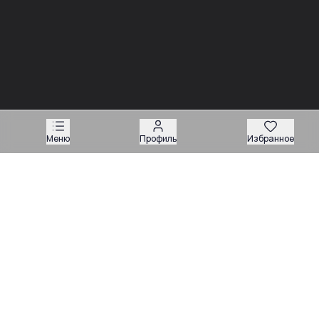
03.08
03.08
Советы
Советы
Запчасти для
Подбор запчастей по VIN
экскаваторов-
или серийному номеру:
погрузчиков: как
какие данные нужны
подобрать нужную
продавцу
деталь
Меню
Профиль
Избранное
Техника
Магазин запчастей
Навесное оборудование