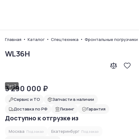
Ваш город
Главная
Каталог
Спецтехника
Фронтальные погрузчики
WL36H
3 290 000
1
из
7
₽
Сервис и ТО
Запчасти в наличии
Доставка по РФ
Лизинг
Гарантия
Доступно к отгрузке из
Москва
Екатеринбург
Под заказ
Под заказ