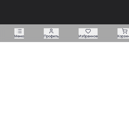
03.08
Советы
Запчасти для вилочных погрузчиков: как подобрать
деталь без ошибки
Меню
Профиль
Избранное
Корзи
03.08
03.08
Советы
Советы
Запчасти для
Подбор запчастей по VIN
экскаваторов-
или серийному номеру:
погрузчиков: как
какие данные нужны
подобрать нужную
продавцу
деталь