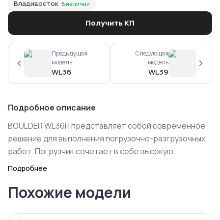
Владивосток
В наличии
Получить КП
Предыдущая
Следующая
модель
модель
WL36
WL39
Подробное описание
BOULDER WL36H представляет собой современное
решение для выполнения погрузочно-разгрузочных
работ. Погрузчик сочетает в себе высокую
производительность и надежность, что делает его
Подробнее
идеальным выбором для строительных площадок,
Похожие модели
складов и производственных территорий.
Ключевые преимущества
Мощность двигателя обеспечивает эффективную