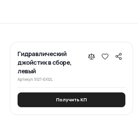
Сравнение
Гидравлический
джойстик в сборе,
левый
Артикул:
5127-EX12L
Получить КП