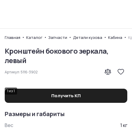
Ваш город
Главная
Каталог
Запчасти
Детали кузова
Кабина
К
Кронштейн бокового зеркала,
левый
Артикул:
5116-3902
1
из
1
Получить КП
Размеры и габариты
Вес
1
кг