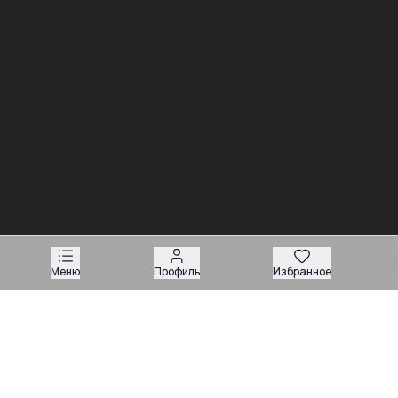
Новости
03.08
Советы
Запчасти для вилочных погрузчиков: как подобрать
деталь без ошибки
Меню
Профиль
Избранное