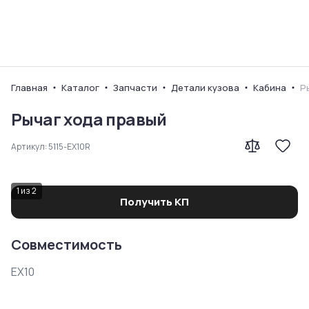
Ваш город
Главная
Каталог
Запчасти
Детали кузова
Кабина
Р
Рычаг хода правый
Артикул:
5115-EX10R
1
из
2
Получить КП
Совместимость
EX10