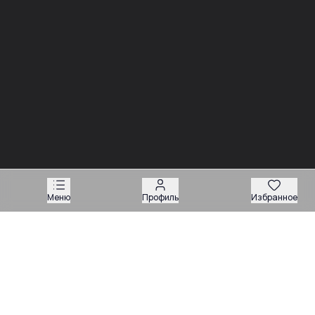
03.08
03.08
Советы
Советы
Запчасти для
Подбор запчастей по VIN
экскаваторов-
или серийному номеру:
погрузчиков: как
какие данные нужны
подобрать нужную
продавцу
деталь
Техника
Меню
Профиль
Избранное
Магазин запчастей
Навесное оборудование