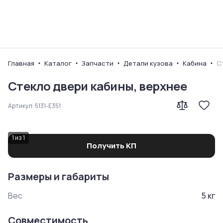
Ваш город
Главная
Каталог
Запчасти
Детали кузова
Кабина
С
Стекло двери кабины, верхнее
Артикул:
5131-E351
1
из
1
Получить КП
Размеры и габариты
Вес
5
кг
Совместимость