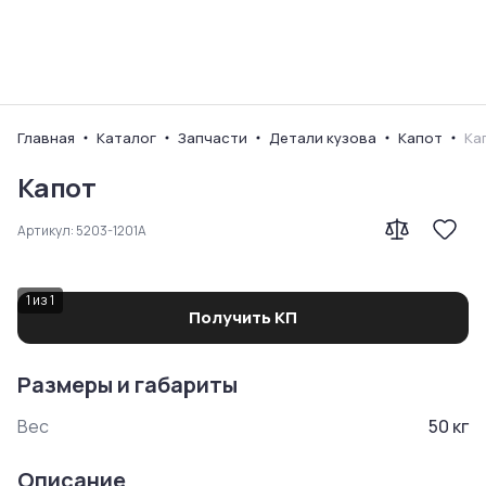
Ваш город
Главная
Каталог
Запчасти
Детали кузова
Капот
Ка
Капот
Артикул:
5203-1201A
1
из
1
Получить КП
Размеры и габариты
Вес
50
кг
Описание