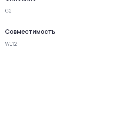
G2
Совместимость
WL12