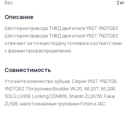
Вес
2
кг
Описание
Шестерня привода ТНВД двигателя YN27, YN27GBZ

Шестерня привода ТНВД двигателя YN27, YN27GBZ 
отвечает за точную подачу топлива в соответствии 
с фазами газораспределения.
Совместимость
Уточните количество зубьев. Серии YN27, YN27GB,
YN27GBZ. Погрузчики Boulder WL20, WL20T, WL20R,
SDLG LG918, Lonking CDM816, Shanlin ZL20/30, Fukai
ZL926, малотоннажные грузовики Foton и JAC.