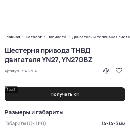
Ваш город
Главная
Каталог
Запчасти
Двигатель и топливная сист
Шестерня привода ТНВД
двигателя YN27, YN27GBZ
Артикул:
1314-2704
1
из
2
Получить КП
Размеры и габариты
Габариты (Д×Ш×В)
14
×
14
×
3
мм