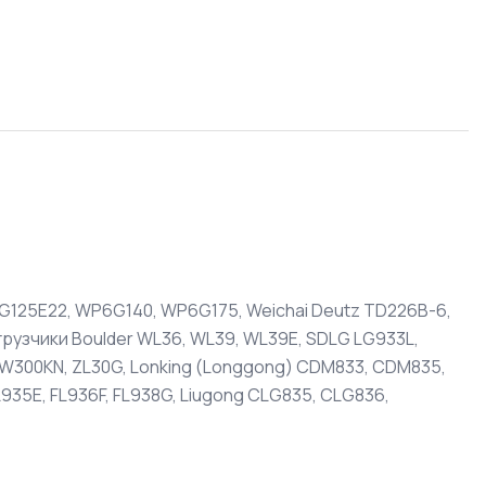
G125E22, WP6G140, WP6G175, Weichai Deutz TD226B-6,
рузчики Boulder WL36, WL39, WL39E, SDLG LG933L,
LW300KN, ZL30G, Lonking (Longgong) CDM833, CDM835,
L935E, FL936F, FL938G, Liugong CLG835, CLG836,