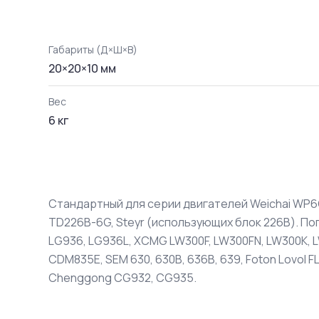
Габариты (Д×Ш×В)
20
×
20
×
10
мм
Вес
6
кг
Стандартный для серии двигателей Weichai WP6
TD226B-6G, Steyr (использующих блок 226B). Пог
LG936, LG936L, XCMG LW300F, LW300FN, LW300K, 
CDM835E, SEM 630, 630B, 636B, 639, Foton Lovol F
Chenggong CG932, CG935.