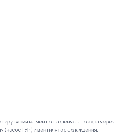
т крутящий момент от коленчатого вала через
у (насос ГУР) и вентилятор охлаждения.