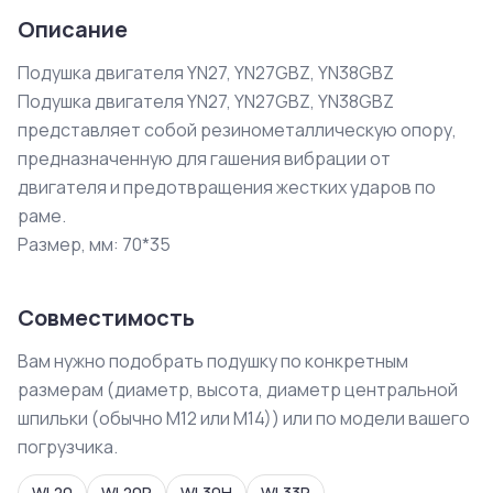
Описание
Подушка двигателя YN27, YN27GBZ, YN38GBZ

Подушка двигателя YN27, YN27GBZ, YN38GBZ 
представляет собой резинометаллическую опору, 
предназначенную для гашения вибрации от 
двигателя и предотвращения жестких ударов по 
раме.

Размер, мм: 70*35
Совместимость
Вам нужно подобрать подушку по конкретным
размерам (диаметр, высота, диаметр центральной
шпильки (обычно М12 или М14)) или по модели вашего
погрузчика.
WL20
WL20R
WL30H
WL33R