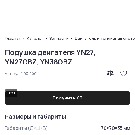
Ваш город
Главная
Каталог
Запчасти
Двигатель и топливная сист
Подушка двигателя YN27,
YN27GBZ, YN38GBZ
Артикул:
1103-2001
1
из
1
Получить КП
Размеры и габариты
Габариты (Д×Ш×В)
70
×
70
×
35
мм