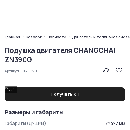
Ваш город
Главная
Каталог
Запчасти
Двигатель и топливная сист
Подушка двигателя CHANGCHAI
ZN390G
Артикул:
1103-EX20
1
из
1
Получить КП
Размеры и габариты
Габариты (Д×Ш×В)
7
×
4
×
7
мм