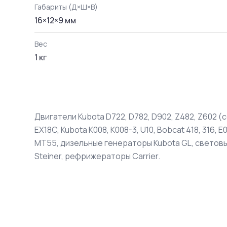
Габариты (Д×Ш×В)
16
×
12
×
9
мм
Вес
1
кг
Двигатели Kubota D722, D782, D902, Z482, Z602 (с
EX18C, Kubota K008, K008-3, U10, Bobcat 418, 316, 
MT55, дизельные генераторы Kubota GL, световы
Steiner, рефрижераторы Carrier.