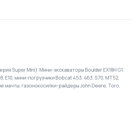
ерия Super Mini). Мини-экскаваторы Boulder EX18H G1,
E08, E10, мини-погрузчики Bobcat 453, 463, S70, MT52,
е мачты, газонокосилки-райдеры John Deere, Toro,