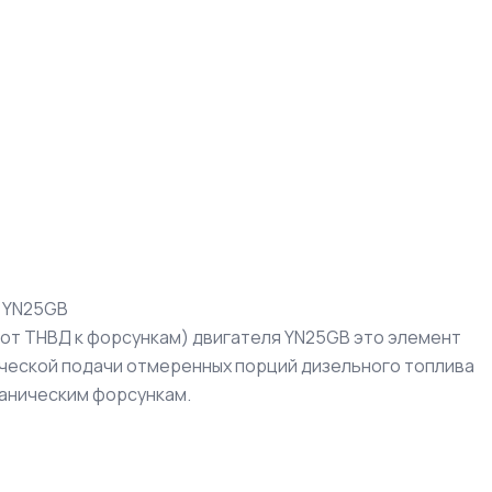
я YN25GB
(от ТНВД к форсункам) двигателя YN25GB это элемент
ической подачи отмеренных порций дизельного топлива
ханическим форсункам.