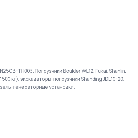
5GB-TH003. Погрузчики Boulder WL12, Fukai, Shanlin,
00 кг), экскаваторы-погрузчики Shanding JDL10-20,
изель-генераторные установки.