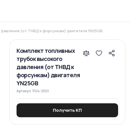
Сравнение
 давления (от ТНВД к форсункам) двигателя YN25GB
Комплект топливных
трубок высокого
давления (от ТНВД к
форсункам) двигателя
YN25GB
Артикул:
1704-2501
Получить КП