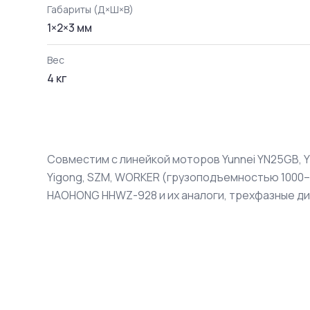
Габариты (Д×Ш×В)
1
×
2
×
3
мм
Вес
4
кг
Совместим с линейкой моторов Yunnei YN25GB, YN2
Yigong, SZM, WORKER (грузоподъемностью 1000–15
HAOHONG HHWZ-928 и их аналоги, трехфазные д