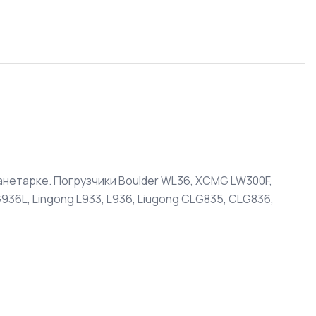
анетарке. Погрузчики Boulder WL36, XCMG LW300F,
936L, Lingong L933, L936, Liugong CLG835, CLG836,