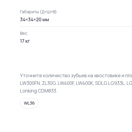
Габариты (Д×Ш×В)
34
×
34
×
20
мм
Вес
17
кг
Уточните количество зубьев на хвостовике и пл
LW300FN, ZL30G, LW400F, LW400K, SDLG LG933L, LG
Lonking CDM833.
WL36