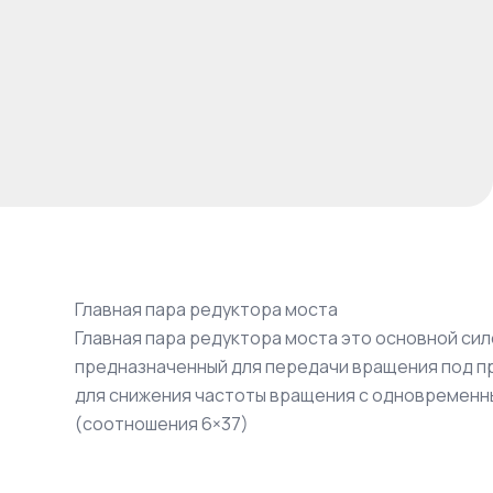
Главная пара редуктора моста
Главная пара редуктора моста это основной си
предназначенный для передачи вращения под пря
для снижения частоты вращения с одновременн
(соотношения 6×37)