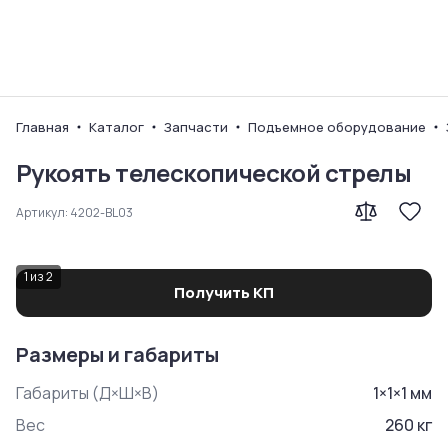
Ваш город
Главная
Каталог
Запчасти
Подъемное оборудование
Рукоять телескопической стрелы
Артикул:
4202-BL03
1
из
2
Получить КП
Размеры и габариты
Габариты (Д×Ш×В)
1
×
1
×
1
мм
Вес
260
кг