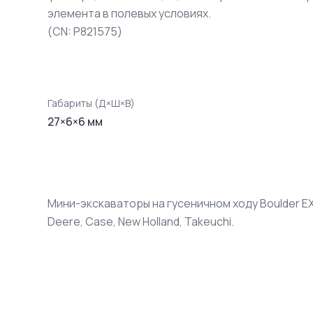
элемента в полевых условиях.
(CN: P821575)
Габариты (Д×Ш×В)
27
×
6
×
6
мм
Мини-экскаваторы на гусеничном ходу Boulder EX35
Deere, Case, New Holland, Takeuchi.