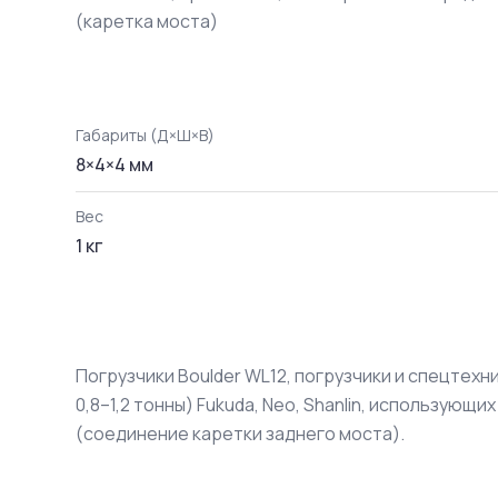
(каретка моста)
Габариты (Д×Ш×В)
8
×
4
×
4
мм
Вес
1
кг
Погрузчики Boulder WL12, погрузчики и спецтех
0,8–1,2 тонны) Fukuda, Neo, Shanlin, использую
(соединение каретки заднего моста).