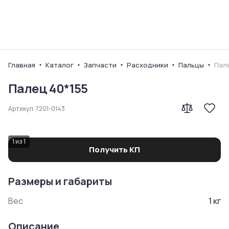
Ваш город
Главная
Каталог
Запчасти
Расходники
Пальцы
Пал
Палец 40*155
Артикул:
7201-0143
1
из
1
Получить КП
Размеры и габариты
Вес
1
кг
Описание