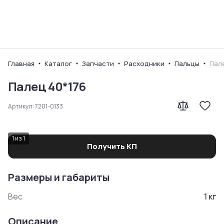
Ваш город
Главная
Каталог
Запчасти
Расходники
Пальцы
Пал
Палец 40*176
Артикул:
7201-0133
1
из
1
Получить КП
Размеры и габариты
Вес
1
кг
Описание