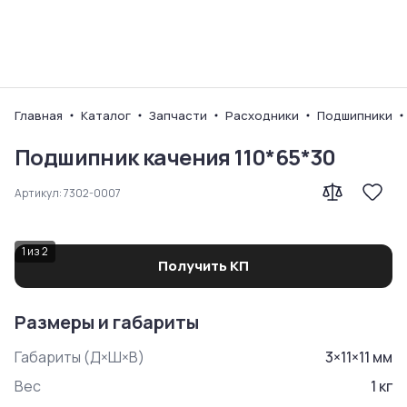
Ваш город
Главная
Каталог
Запчасти
Расходники
Подшипники
Подшипник качения 110*65*30
Артикул:
7302-0007
1
из
2
Получить КП
Размеры и габариты
Габариты (Д×Ш×В)
3
×
11
×
11
мм
Вес
1
кг