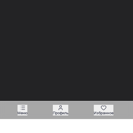
Новости
03.08
Советы
Запчасти для вилочных погрузчиков: как подобрать
деталь без ошибки
Меню
Профиль
Избранное