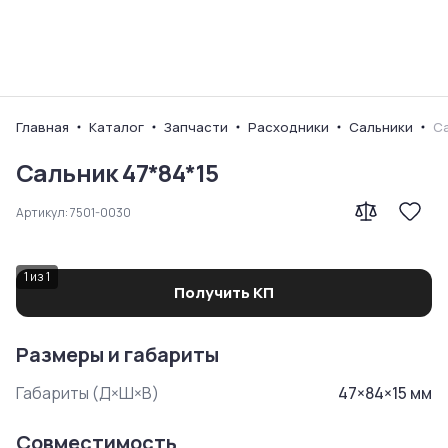
Ваш город
Главная
Каталог
Запчасти
Расходники
Сальники
Са
Сальник 47*84*15
Артикул:
7501-0030
1
из
1
Получить КП
Размеры и габариты
Габариты (Д×Ш×В)
47
×
84
×
15
мм
Совместимость