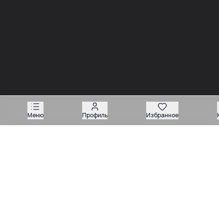
Новости
Меню
Профиль
Избранное
03.08
Советы
Запчасти для вилочных погрузчиков: как подобрать
деталь без ошибки