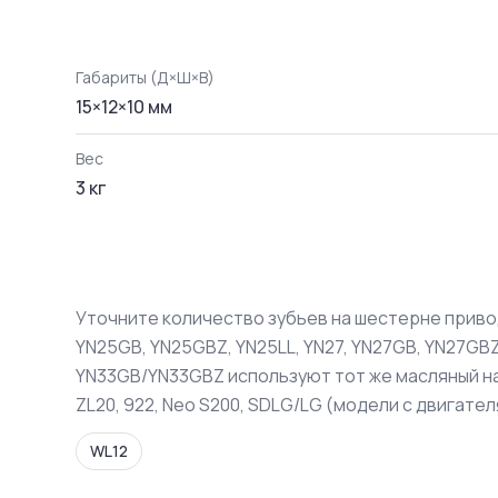
Габариты (Д×Ш×В)
15
×
12
×
10
мм
Вес
3
кг
Уточните количество зубьев на шестерне приво
YN25GB, YN25GBZ, YN25LL, YN27, YN27GB, YN27GB
YN33GB/YN33GBZ используют тот же масляный насос
ZL20, 922, Neo S200, SDLG/LG (модели с двигателя
WL12