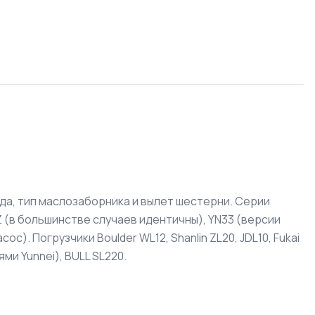
да, тип маслозаборника и вылет шестерни. Серии
Z (в большинстве случаев идентичны), YN33 (версии
). Погрузчики Boulder WL12, Shanlin ZL20, JDL10, Fukai
ми Yunnei), BULL SL220.