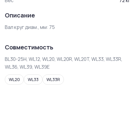
Вес
72
кг
Описание
Совместимость
BL30-25H, WL12, WL20, WL20R, WL20T, WL33, WL33R,
WL36, WL39, WL39E
WL20
WL33
WL33R