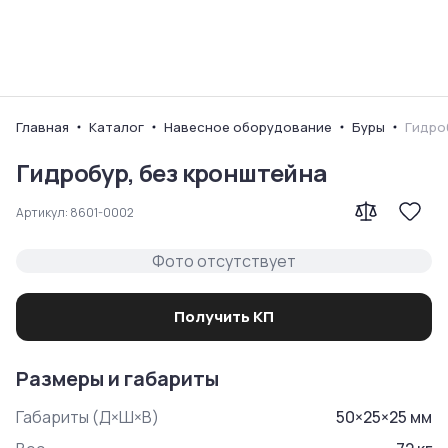
Ваш город
Главная
Каталог
Навесное оборудование
Буры
Гидро
Гидробур, без кронштейна
Артикул:
8601-0002
Фото отсутствует
Получить КП
Размеры и габариты
Габариты (Д×Ш×В)
50
×
25
×
25
мм