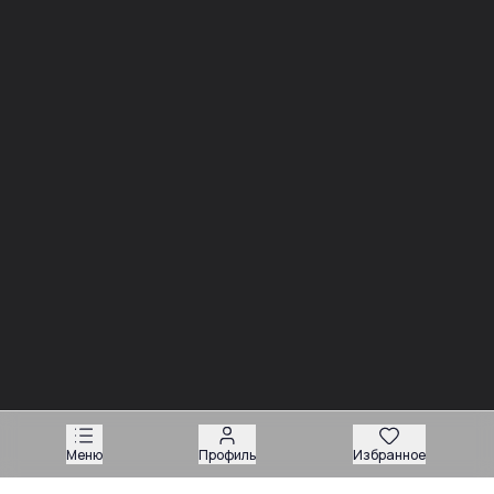
Новости
03.08
Советы
Запчасти для вилочных погрузчиков: как подобрать
деталь без ошибки
Меню
Профиль
Избранное