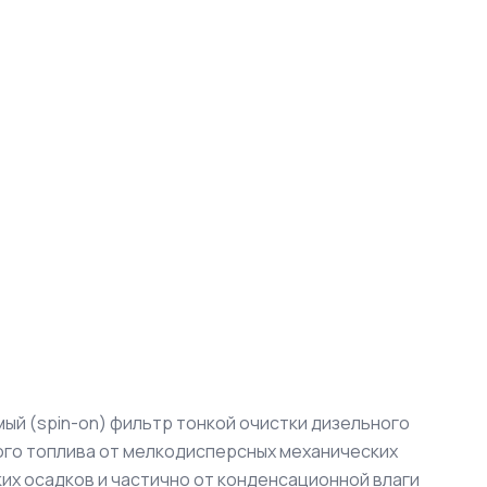
ый (spin-on) фильтр тонкой очистки дизельного
ого топлива от мелкодисперсных механических
ких осадков и частично от конденсационной влаги