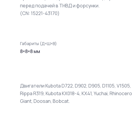
перед подачей в ТНВД и форсунки.
(CN: 15221-43170)
Габариты (Д×Ш×В)
8
×
8
×
8
мм
Двигатели Kubota D722, D902, D905, D1105, V1505,
Rippa R319, Kubota KX018-4, KX41, Yuchai, Rhinoce
Giant, Doosan, Bobcat.