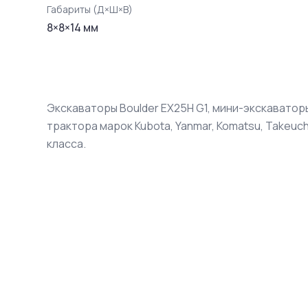
Габариты (Д×Ш×В)
8
×
8
×
14
мм
Экскаваторы Boulder EX25H G1, мини-экскаватор
трактора марок Kubota, Yanmar, Komatsu, Takeuch
класса.