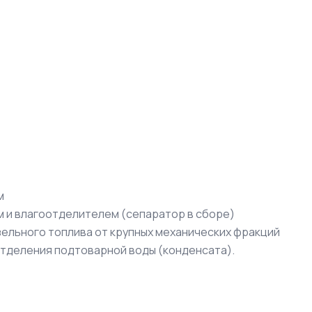
м
м и влагоотделителем (сепаратор в сборе)
зельного топлива от крупных механических фракций
отделения подтоварной воды (конденсата).