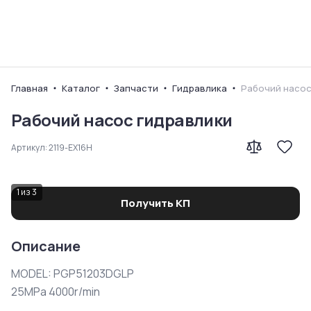
Ваш город
Главная
Каталог
Запчасти
Гидравлика
Рабочий насос
Рабочий насос гидравлики
Артикул:
2119-EX16H
1
из
3
Получить КП
Описание
MODEL: PGP51203DGLP

25MPa 4000r/min