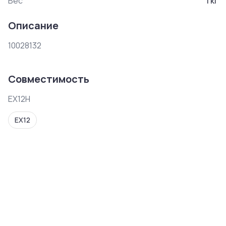
Вес
1
кг
Описание
10028132
Совместимость
EX12H
EX12