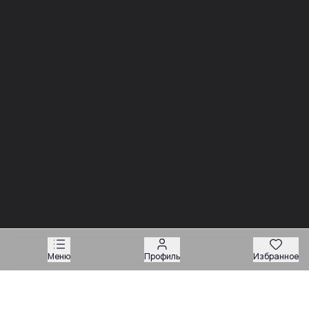
03.08
03.08
Советы
Советы
Запчасти для
Подбор запчастей по VIN
экскаваторов-
или серийному номеру:
погрузчиков: как
какие данные нужны
подобрать нужную
продавцу
деталь
Техника
Магазин запчастей
Меню
Профиль
Избранное
Навесное оборудование