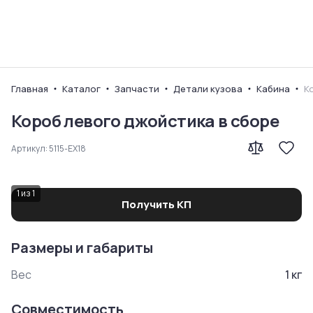
Ваш город
Главная
Каталог
Запчасти
Детали кузова
Кабина
К
Короб левого джойстика в сборе
Артикул:
5115-EX18
1
из
1
Получить КП
Размеры и габариты
Вес
1
кг
Совместимость