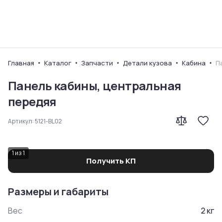
Ваш город
Главная
Каталог
Запчасти
Детали кузова
Кабина
П
Панель кабины, центральная
передяя
Артикул:
5121-BL02
1
из
1
Получить КП
Размеры и габариты
Вес
2
кг