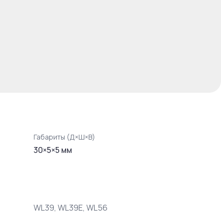
Габариты (Д×Ш×В)
30
×
5
×
5
мм
WL39, WL39E, WL56