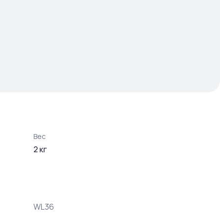
Вес
2
кг
WL36