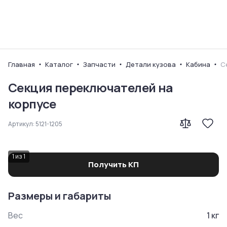
Ваш город
Главная
Каталог
Запчасти
Детали кузова
Кабина
С
Секция переключателей на
корпусе
Артикул:
5121-1205
1
из
1
Получить КП
Размеры и габариты
Вес
1
кг