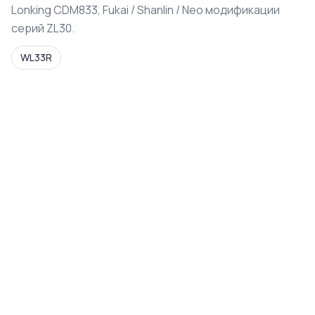
Lonking CDM833, Fukai / Shanlin / Neo модификации
серий ZL30.
WL33R