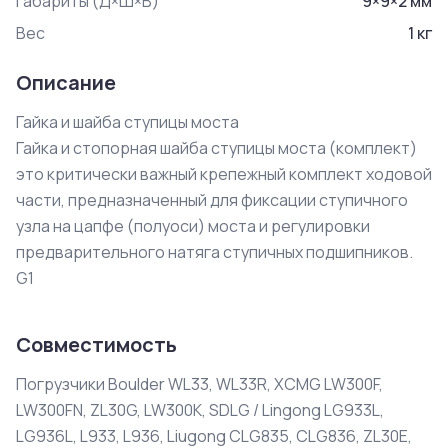
Габариты (Д×Ш×В)
9
×
9
×
2
мм
Вес
1
кг
Описание
Гайка и шайба ступицы моста

Гайка и стопорная шайба ступицы моста (комплект) 
это критически важный крепежный комплект ходовой 
части, предназначенный для фиксации ступичного 
узла на цапфе (полуоси) моста и регулировки 
предварительного натяга ступичных подшипников.

G1
Совместимость
Погрузчики Boulder WL33, WL33R, XCMG LW300F,
LW300FN, ZL30G, LW300K, SDLG / Lingong LG933L,
LG936L, L933, L936, Liugong CLG835, CLG836, ZL30E,