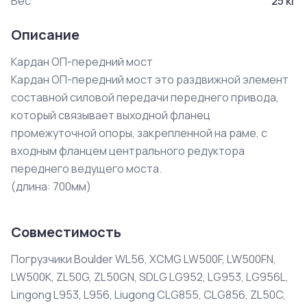
Вес
25
кг
Описание
Кардан ОП-передний мост

Кардан ОП-передний мост это раздвижной элемент 
составной силовой передачи переднего привода, 
который связывает выходной фланец 
промежуточной опоры, закрепленной на раме, с 
входным фланцем центрального редуктора 
переднего ведущего моста.

(длина: 700мм)
Совместимость
Погрузчики Boulder WL56, XCMG LW500F, LW500FN,
LW500K, ZL50G, ZL50GN, SDLG LG952, LG953, LG956L,
Lingong L953, L956, Liugong CLG855, CLG856, ZL50C,