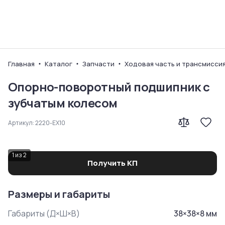
Ваш город
Главная
Каталог
Запчасти
Ходовая часть и трансмисси
Опорно-поворотный подшипник с
зубчатым колесом
Артикул:
2220-EX10
1
из
2
Получить КП
Размеры и габариты
Габариты (Д×Ш×В)
38
×
38
×
8
мм