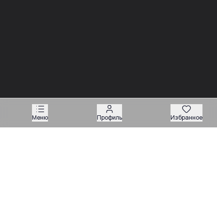
03.08
03.08
Советы
Советы
Запчасти для
Подбор запчастей по VIN
экскаваторов-
или серийному номеру:
погрузчиков: как
какие данные нужны
подобрать нужную
продавцу
деталь
Меню
Профиль
Избранное
Техника
Магазин запчастей
Навесное оборудование