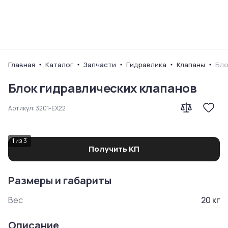
Ваш город
Главная
Каталог
Запчасти
Гидравлика
Клапаны
Бло
Блок гидравлических клапанов
Артикул:
3201-EX22
1
из
3
Получить КП
Размеры и габариты
Вес
20
кг
Описание