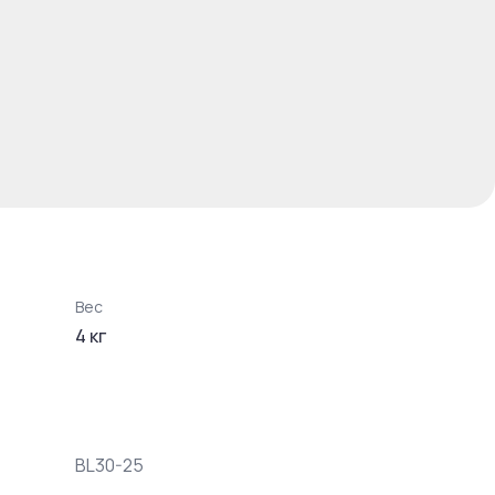
Вес
4
кг
BL30-25