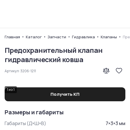
Ваш город
Главная
Каталог
Запчасти
Гидравлика
Клапаны
Пре
Предохранительный клапан
гидравлический ковша
Артикул:
3206-1211
1
из
1
Получить КП
Размеры и габариты
Габариты (Д×Ш×В)
7
×
3
×
3
мм