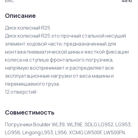
Вес
48
кг
Описание
Диск колесный R25

Диск колесный R25 это прочный стальной несущий 
элемент ходовой части, предназначенный для 
монтажа пневматической шины и жесткой фиксации 
колеса на ступице фронтального погрузчика, 
напрямую воспринимает и распределяет все 
эксплуатационные нагрузки от веса машины и 
перемещаемого груза.

12 отверстий
Совместимость
Погрузчики Boulder WL39, WL39E, SDLG LG952, LG953,
LG956, Lingong L953, L956, XCMG LW500F, LW500FN,