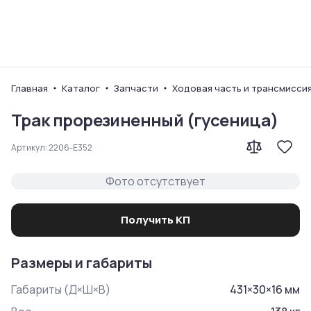
Ваш город
Главная
Каталог
Запчасти
Ходовая часть и трансмисси
Трак прорезиненный (гусеница)
Артикул:
2206-E352
Фото отсутствует
Получить КП
Размеры и габариты
Габариты (Д×Ш×В)
431
×
30
×
16
мм