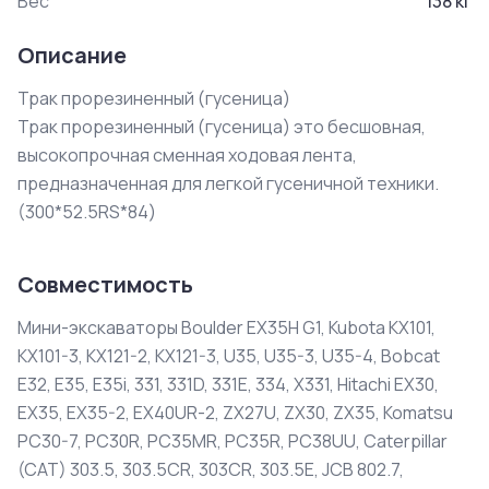
Вес
138
кг
Описание
Трак прорезиненный (гусеница)

Трак прорезиненный (гусеница) это бесшовная, 
высокопрочная сменная ходовая лента, 
предназначенная для легкой гусеничной техники.

(300*52.5RS*84)
Совместимость
Мини-экскаваторы Boulder EX35H G1, Kubota KX101,
KX101-3, KX121-2, KX121-3, U35, U35-3, U35-4, Bobcat
E32, E35, E35i, 331, 331D, 331E, 334, X331, Hitachi EX30,
EX35, EX35-2, EX40UR-2, ZX27U, ZX30, ZX35, Komatsu
PC30-7, PC30R, PC35MR, PC35R, PC38UU, Caterpillar
(CAT) 303.5, 303.5CR, 303CR, 303.5E, JCB 802.7,