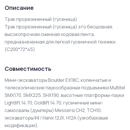
Описание
Трак прорезиненный (гусеница)

Трак прорезиненный (гусеница) это бесшовная, 
высокопрочная сменная ходовая лента, 
предназначенная для легкой гусеничной техники.

(С200*72*45)
Совместимость
Мини-экскаваторы Boulder EX18C, коленчатые и
телескопические паукообразные подъемники Multitel
SMX170, SMX225, SHX190, высотные платформы-пауки
Lightlift 14.70, Goldlift 14.70, гусеничные мини-
самосвалы (думперы) Messersi CH2, TCH10,
экскаваторы IHI / Hanix 12JX, H12A (узкобазовые
модификации).