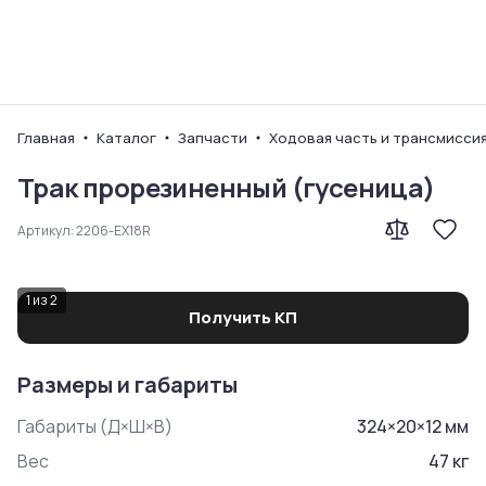
Ваш город
Главная
Каталог
Запчасти
Ходовая часть и трансмисси
Трак прорезиненный (гусеница)
Артикул:
2206-EX18R
1
из
2
Получить КП
Размеры и габариты
Габариты (Д×Ш×В)
324
×
20
×
12
мм
Вес
47
кг