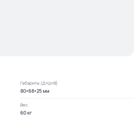
Габариты (Д×Ш×В)
80
×
68
×
25
мм
Вес
60
кг