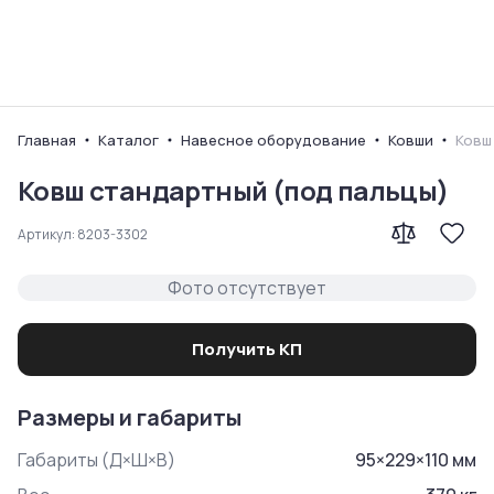
Ваш город
Главная
Каталог
Навесное оборудование
Ковши
Ковш
Ковш стандартный (под пальцы)
Артикул:
8203-3302
Фото отсутствует
Получить КП
Размеры и габариты
Габариты (Д×Ш×В)
95
×
229
×
110
мм