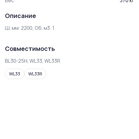
Вес
370
кг
Описание
Ш, мм: 2200; Об, м3: 1
Совместимость
BL30-25H, WL33, WL33R
WL33
WL33R