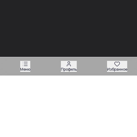
03.08
03.08
Советы
Советы
Запчасти для
Подбор запчастей по VIN
экскаваторов-
или серийному номеру:
погрузчиков: как
какие данные нужны
подобрать нужную
продавцу
деталь
Меню
Профиль
Избранное
Техника
Магазин запчастей
Навесное оборудование