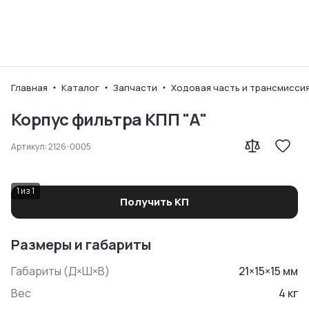
Ваш город
Главная
Каталог
Запчасти
Ходовая часть и трансмисси
Корпус фильтра КПП "А"
Артикул:
2126-0005
1
из
1
Получить КП
Размеры и габариты
Габариты (Д×Ш×В)
21
×
15
×
15
мм
Вес
4
кг