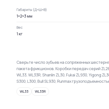
Габариты (Д×Ш×В)
1
×
2
×
3
мм
Вес
1
кг
Сверьте число зубьев на сопряженных шестерня
пакета фрикционов. Коробки передач серий ZL280
WL33, WL33R, Shanlin ZL30, Fukai ZL930, Yigong ZL3
S300, L300, Bull SL930, Runmax грузоподъемностью
WL33
WL33R