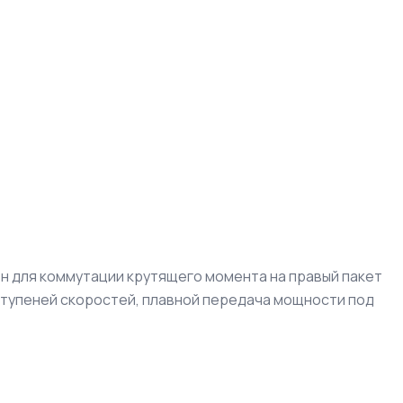
ен для коммутации крутящего момента на правый пакет
ступеней скоростей, плавной передача мощности под