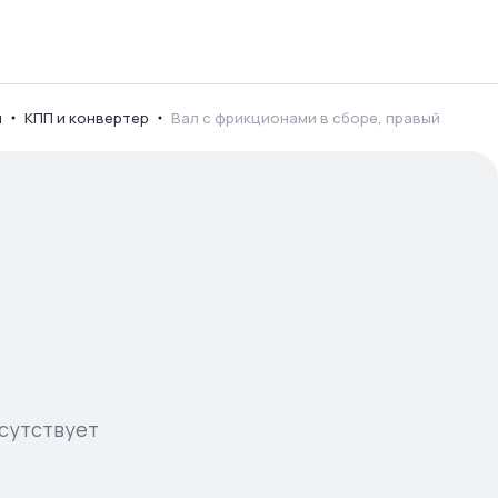
я
КПП и конвертер
Вал с фрикционами в сборе, правый
сутствует