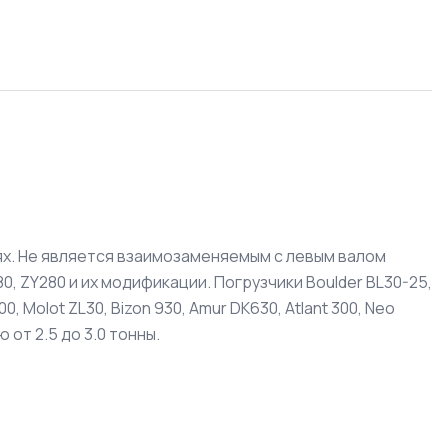
х. Не является взаимозаменяемым с левым валом
, ZY280 и их модификации. Погрузчики Boulder BL30-25,
00, Molot ZL30, Bizon 930, Amur DK630, Atlant 300, Neo
 от 2.5 до 3.0 тонны.