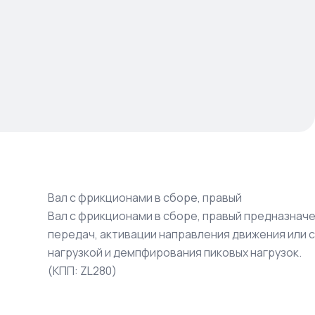
Вал с фрикционами в сборе, правый
Вал с фрикционами в сборе, правый предназнач
передач, активации направления движения или 
нагрузкой и демпфирования пиковых нагрузок.
(КПП: ZL280)