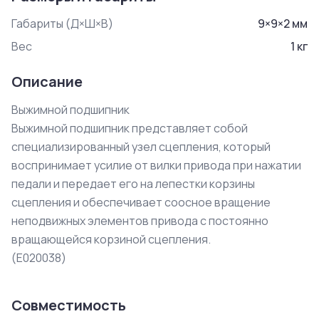
Габариты (Д×Ш×В)
9
×
9
×
2
мм
Вес
1
кг
Описание
Выжимной подшипник

Выжимной подшипник представляет собой 
специализированный узел сцепления, который 
воспринимает усилие от вилки привода при нажатии 
педали и передает его на лепестки корзины 
сцепления и обеспечивает соосное вращение 
неподвижных элементов привода с постоянно 
вращающейся корзиной сцепления.

(E020038)
Совместимость