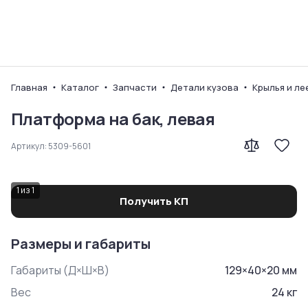
Ваш город
Главная
Каталог
Запчасти
Детали кузова
Крылья и ле
Платформа на бак, левая
Артикул:
5309-5601
1
из
1
Получить КП
Размеры и габариты
Габариты (Д×Ш×В)
129
×
40
×
20
мм
Вес
24
кг