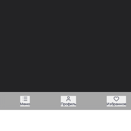
03.08
03.08
Советы
Советы
Запчасти для
Подбор запчастей по VIN
экскаваторов-
или серийному номеру:
погрузчиков: как
какие данные нужны
подобрать нужную
продавцу
деталь
Техника
Магазин запчастей
Меню
Профиль
Избранное
Навесное оборудование